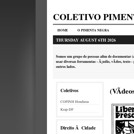
COLETIVO PIME
HOME
O PIMENTA NEGRA
THURSDAY AUGUST 6TH 2026
Somos um grupo de pessoas afim de documentar (as
usar diversas ferramentas - Ã¡udio, vÃ­deo, texto
outros lados.
(VÃ­deo
Coletivos
COPINH Honduras
Krap-DF
Direito Ã Cidade