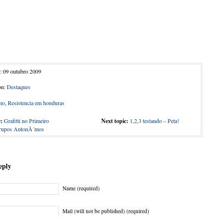
: 09 outubro 2009
on:
Destaques
mo
,
Resistencia em honduras
:
Grafitti no Primeiro
Next topic:
1,2,3 testando – Peta!
Grupos AutonÃ´mos
eply
Name (required)
Mail (will not be published) (required)