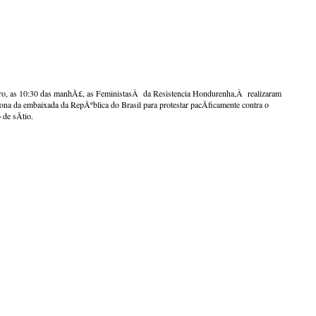
ro, as 10:30 das manhÃ£, as FeministasÂ da Resistencia Hondurenha,Â realizaram
zona da embaixada da RepÃºblica do Brasil para protestar pacÃ­ficamente contra o
 de sÃ­tio.