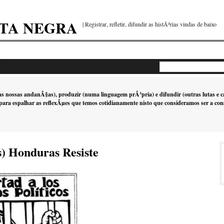
NTA NEGRA
| Registrar, refletir, difundir as histÃ³rias vindas de baixo
 nossas andanÃ§as), produzir (numa linguagem prÃ³pria) e difundir (outras lutas e ca
 - para espalhar as reflexÃµes que temos cotidianamente nisto que consideramos ser a
s) Honduras Resiste